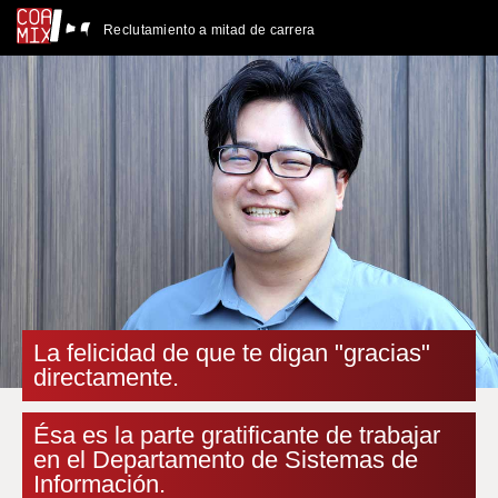
Reclutamiento a mitad de carrera
La felicidad de que te digan "gracias"
directamente.
Ésa es la parte gratificante de trabajar
en el Departamento de Sistemas de
Información.