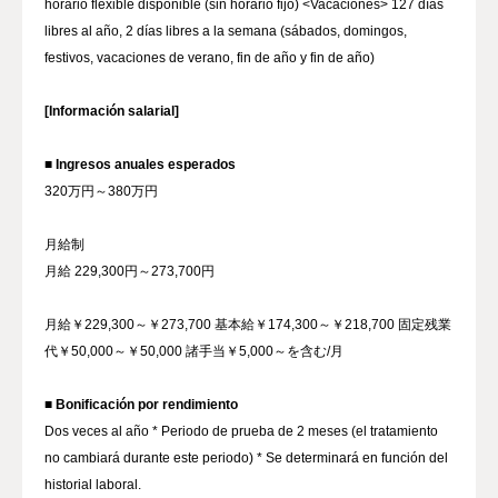
horario flexible disponible (sin horario fijo) <Vacaciones> 127 días
libres al año, 2 días libres a la semana (sábados, domingos,
festivos, vacaciones de verano, fin de año y fin de año)
[Información salarial]
■ Ingresos anuales esperados
320万円～380万円
月給制
月給 229,300円～273,700円
月給￥229,300～￥273,700 基本給￥174,300～￥218,700 固定残業
代￥50,000～￥50,000 諸手当￥5,000～を含む/月
■ Bonificación por rendimiento
Dos veces al año * Periodo de prueba de 2 meses (el tratamiento
no cambiará durante este periodo) * Se determinará en función del
historial laboral.