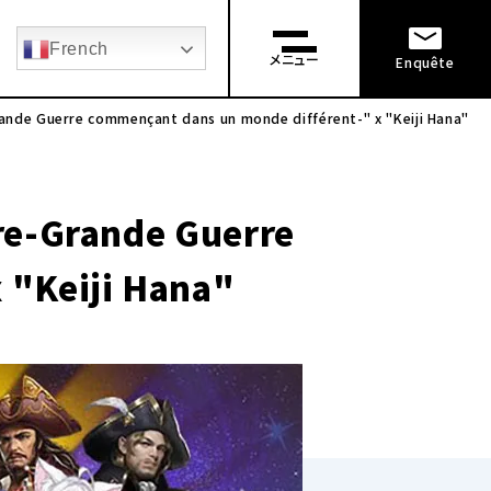
新 卒 採用
Recrutement en milieu de carrière
French
メニュー
Enquête
rande Guerre commençant dans un monde différent-" x "Keiji Hana"
rre-Grande Guerre
 "Keiji Hana"