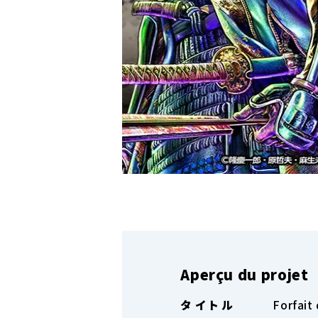
Aperçu du projet
タ イ ト ル
Forfait