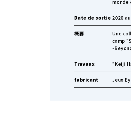
monde d
Date de sortie
2020 au
概要
Une col
camp "S
-Beyond
Travaux
"Keiji 
fabricant
Jeux Ey