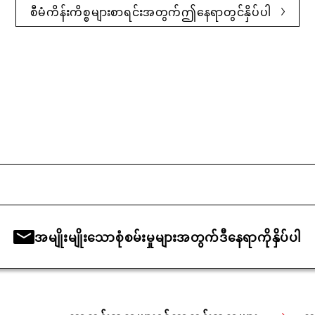
စီမံကိန်းကိစ္စများစာရင်းအတွက်ဤနေရာတွင်နှိပ်ပါ
အမျိုးမျိုးသောစုံစမ်းမှုများအတွက်ဒီနေရာကိုနှိပ်ပါ