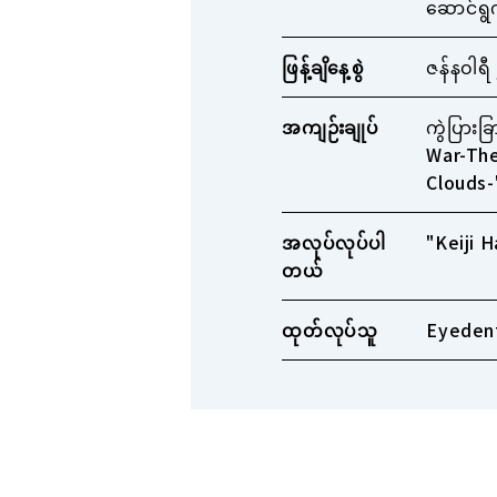
ဆောင်ရွ
ဖြန့်ချိနေ့စွဲ
ဇန်နဝါရီ
အကျဉ်းချုပ်
ကွဲပြား
War-The
Clouds-
အလုပ်လုပ်ပါ
"Keiji H
တယ်
ထုတ်လုပ်သူ
Eyedent