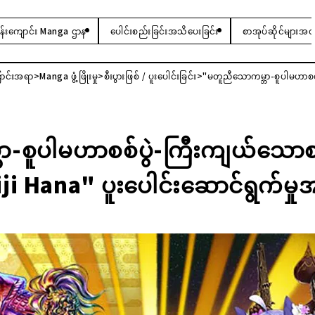
းကျောင်း Manga ဌာန
ပေါင်းစည်းခြင်းအသိပေးခြင်း
စာအုပ်ဆိုင်များအတ
ောင်းအရာ
Manga ဖွံ့ဖြိုးမှု
စီးပွားဖြစ် / ပူးပေါင်းခြင်း
"မတူညီသောကမ္ဘာ-စူပါမဟာစစ်ပ
-စူပါမဟာစစ်ပွဲ-ကြီးကျယ်သောစစ်
ji Hana" ပူးပေါင်းဆောင်ရွက်မှု