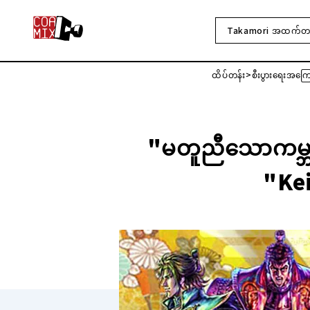
Takamori အထက်တန်
ထိပ်တန်း
စီးပွားရေးအကြ
"မတူညီသောကမ္ဘာ
"Kei