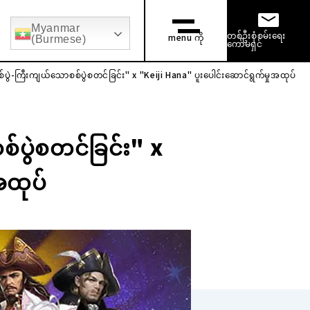
Myanmar
ွက်
ဘွဲ့ရအသစ်များ ခေါ်ယူခြင်း။
အလယ်အလတ်အလုပ်အကိုင် ခေါ်ယူခြင်
တစ်ဦးစုံစမ်းရေး
menu ကို
(Burmese)
ကော်မရှင်
ွဲ-ကြီးကျယ်သောစစ်ပွဲစတင်ခြင်း" x "Keiji Hana" ပူးပေါင်းဆောင်ရွက်မှုအထုပ်
ပွဲစတင်ခြင်း" x
အထုပ်