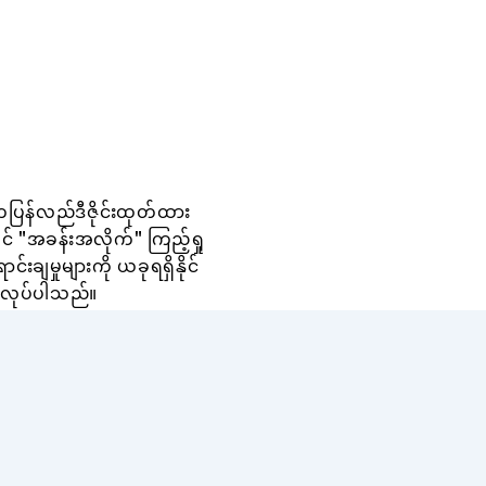
ြန်လည်ဒီဇိုင်းထုတ်ထား
် "အခန်းအလိုက်" ကြည့်ရှု
င်းချမှုများကို ယခုရရှိနိုင်
တ်လုပ်ပါသည်။