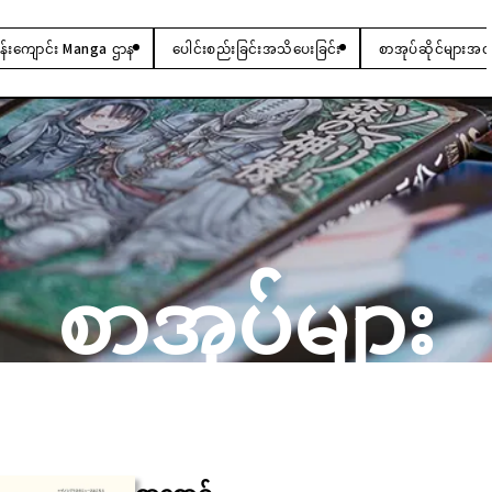
းကျောင်း Manga ဌာန
ပေါင်းစည်းခြင်းအသိပေးခြင်း
စာအုပ်ဆိုင်များအတ
စာအုပ်များ