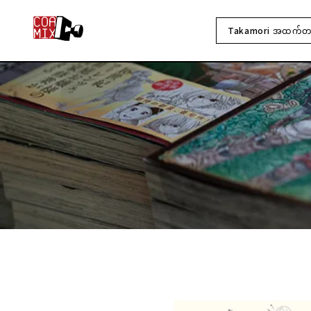
Takamori အထက်တန်