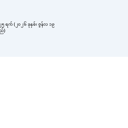
၅ ရက် (၂၀၂၆ ခုနှစ်၊ ဇွန်လ ၁၉
ည်)