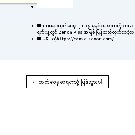
■ပထမဆုံးထုတ်ဝေမှု- ၂၀၁၉ ခုနှစ်၊ အောက်တိုဘာလ ၂
ရက်နေ့တွင် Zenon Plus အဖြစ် ပြန်လည်ထုတ်ဝေခဲ့သ
■ URL ကို
https://comic-zenon.com/
ထုတ်ဝေမှုစာရင်းသို့ ပြန်သွားပါ