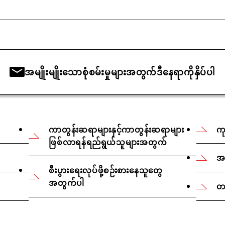
အမျိုးမျိုးသောစုံစမ်းမှုများအတွက်ဒီနေရာကိုနှိပ်ပါ
ကာတွန်းဆရာများနှင့်ကာတွန်းဆရာများ
ကု
ဖြစ်လာရန်ရည်ရွယ်သူများအတွက်
အလ
စီးပွားရေးလုပ်ဖို့စဉ်းစားနေသူတွေ
အတွက်ပါ
တစ