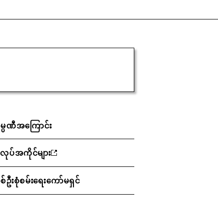
မ္ပဏီအကြောင်း
ုပ်အကိုင်များ
်ဦးစုံစမ်းရေးကော်မရှင်