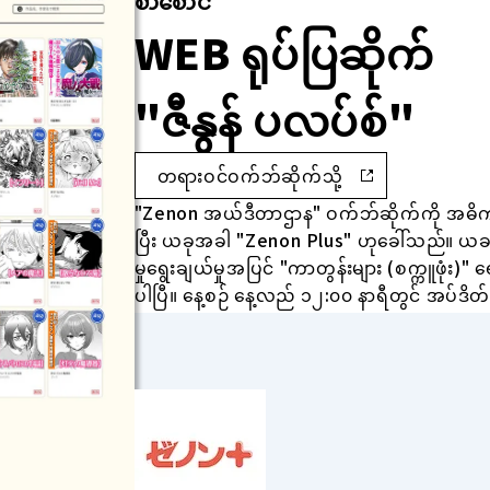
စာစောင်
WEB ရုပ်ပြဆိုက်
"ဇီနွန် ပလပ်စ်"
တရားဝင်ဝက်ဘ်ဆိုက်သို့
"Zenon အယ်ဒီတာဌာန" ဝက်ဘ်ဆိုက်ကို အဓိကပ
ပြီး ယခုအခါ "Zenon Plus" ဟုခေါ်သည်။ ယခင
မှုရွေးချယ်မှုအပြင် "ကာတွန်းများ (စက္ကူဖုံး)" ရော
ပါပြီ။ နေ့စဉ် နေ့လည် ၁၂:၀၀ နာရီတွင် အပ်ဒိ