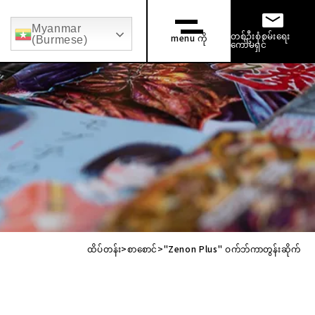
Myanmar
ွက်
ဘွဲ့ရအသစ်များ ခေါ်ယူခြင်း။
အလယ်အလတ်အလုပ်အကိုင် ခေါ်ယူခြင်
တစ်ဦးစုံစမ်းရေး
menu ကို
(Burmese)
ကော်မရှင်
ထိပ်တန်း
စာစောင်
"Zenon Plus" ဝက်ဘ်ကာတွန်းဆိုက်