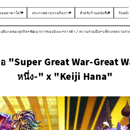
ัธยมทาคาโมริ
ประกาศควบรวมกิจการ
สำหรับร้านหนังสือ
รับสมั
อธิบายของธุรกิจ
พัฒนาการของมังงะ
การค้า / ความร่วมมือ
แพ็กเกจความร่วม
ือ "Super Great War-Great War
หนึ่ง-" x "Keiji Hana"