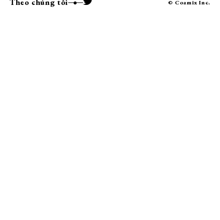
Theo chúng tôi
© Coamix Inc.