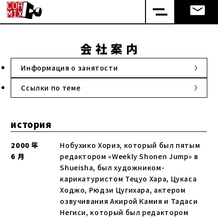
会 社 案 内
Информация о занятости
Ссылки по теме
история
2000 年
Нобухико Хориэ, который был пятым
6 月
редактором «Weekly Shonen Jump» в
Shueisha, был художником-
карикатуристом Тецуо Хара, Цукаса
Ходжо, Рюдзи Цугихара, актером
озвучивания Акирой Камия и Тадаси
Негиси, который был редактором