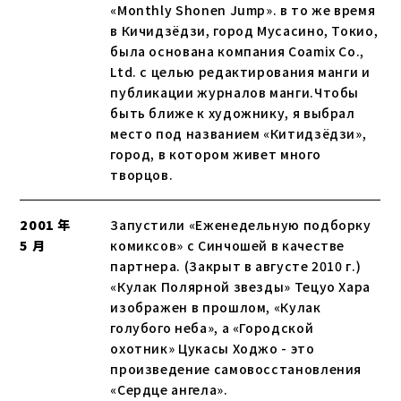
«Monthly Shonen Jump». в то же время
в Кичидзёдзи, город Мусасино, Токио,
была основана компания Coamix Co.,
Ltd. с целью редактирования манги и
публикации журналов манги.Чтобы
быть ближе к художнику, я выбрал
место под названием «Китидзёдзи»,
город, в котором живет много
творцов.
2001 年
Запустили «Еженедельную подборку
5 月
комиксов» с Синчошей в качестве
партнера. (Закрыт в августе 2010 г.)
«Кулак Полярной звезды» Тецуо Хара
изображен в прошлом, «Кулак
голубого неба», а «Городской
охотник» Цукасы Ходжо - это
произведение самовосстановления
«Сердце ангела».