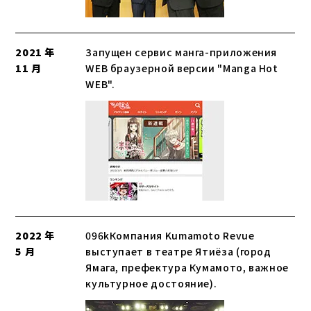
2021 年
Запущен сервис манга-приложения
11 月
WEB браузерной версии "Manga Hot
WEB".
2022 年
096kКомпания Kumamoto Revue
5 月
выступает в театре Ятиёза (город
Ямага, префектура Кумамото, важное
культурное достояние).