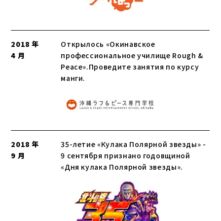
2018 年
Открылось «Окинавское
4 月
профессиональное училище Rough &
Peace».Проведите занятия по курсу
манги.
2018 年
35-летие «Кулака Полярной звезды» -
9 月
9 сентября признано годовщиной
«Дня кулака Полярной звезды».