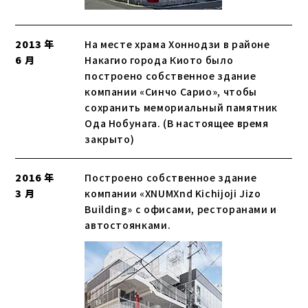
2013 年
На месте храма Хоннодзи в районе
6 月
Накагио города Киото было
построено собственное здание
компании «Синчо Сарио», чтобы
сохранить мемориальный памятник
Ода Нобунага. (В настоящее время
закрыто)
2016 年
Построено собственное здание
3 月
компании «XNUMXnd Kichijoji Jizo
Building» с офисами, ресторанами и
автостоянками.