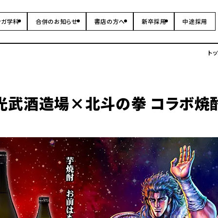
ンガ学科
合併のお知らせ
書店の方へ
新卒採用
中途採用
トッ
光武酒造場×北斗の拳 コラボ焼