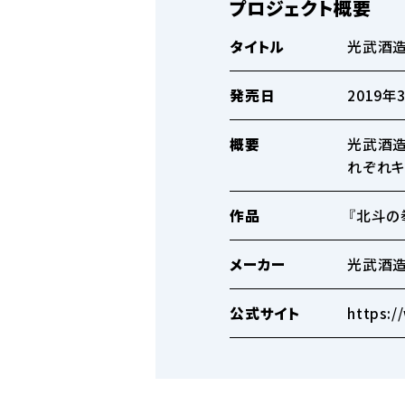
プロジェクト概要
タイトル
光武酒造
発売日
2019年
概要
光武酒造
れぞれキ
作品
『北斗の
メーカー
光武酒
公式サイト
https:/