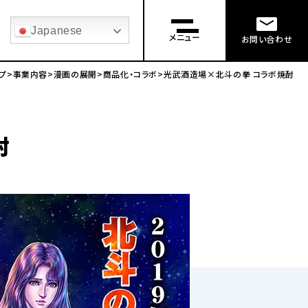
Japanese
メニュー
お問い合わせ
プ
事業内容
漫画の展開
商品化・コラボ
光武酒造場×北斗の拳 コラボ焼酎
酎