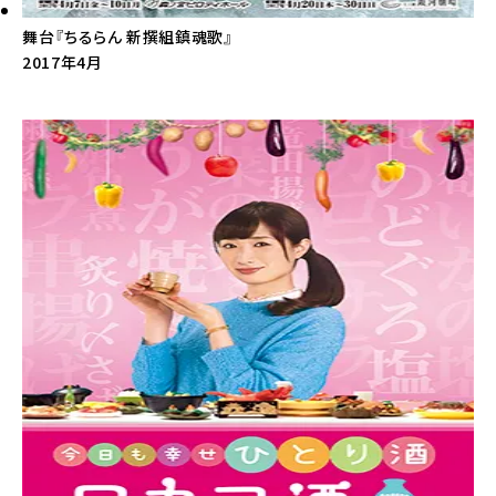
舞台『ちるらん 新撰組鎮魂歌』
2017年4月