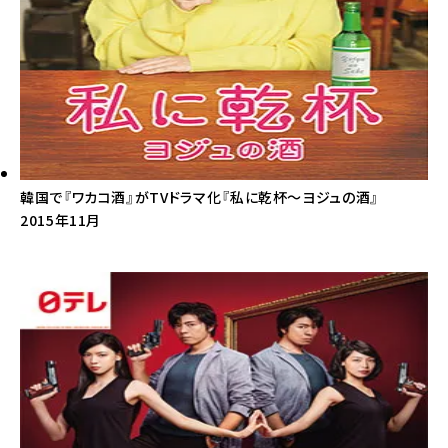
韓国で『ワカコ酒』がTVドラマ化『私に乾杯～ヨジュの酒』
2015年11月